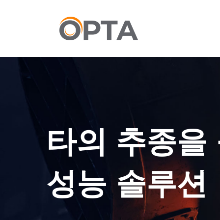
본
문
으
로
건
너
뛰
기
타의 추종을
성능 솔루션