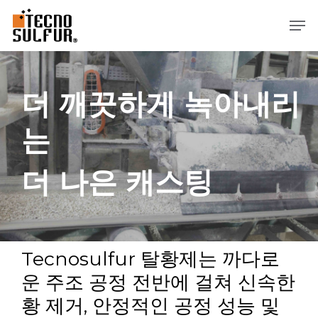
본
메뉴
문
으
로
건
너
더 깨끗하게 녹아내리
뛰
기
는
더 나은 캐스팅
Tecnosulfur 탈황제는 까다로
운 주조 공정 전반에 걸쳐 신속한
황 제거, 안정적인 공정 성능 및