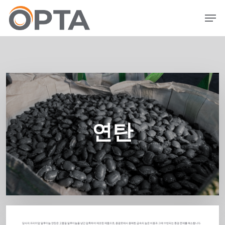
본
메뉴
문
으
로
건
너
뛰
기
연탄
당사의 프리미엄 알루미늄 연탄은 고품질 알루미늄을 냉간 압축하여 제조된 제품으로, 용광로에서 용해한 금속의 높은 비용과 그에 수반되는 환경 문제를 해소합니다.