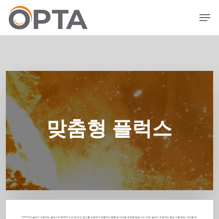
본
메뉴
문
으
로
건
너
뛰
기
맞춤형 플럭스
OPTA의 슬래그 조절제는 슬래그의 화학적 조성 및/또는 점도를 조절하여 효율적인 탈황 및 내포물 공정을 돕습니다. 또한, 슬래그 조절제는 합금 수율 향상, 내포물 제