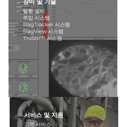
히
장비 및 기술
알
탈황 설비
아
주입 시스템
보
SlagTracker 시스템
기
SlagView 시스템
TruStir™ 시스템
자
세
히
서비스 및 지원
알
고객 서비스