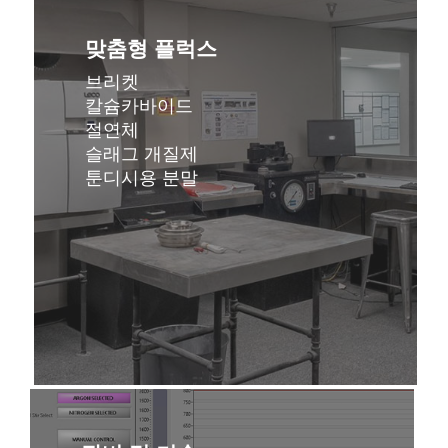
세
히
맞춤형 플럭스
알
브리켓
아
칼슘카바이드
보
절연체
기
슬래그 개질제
툰디시용 분말
자
세