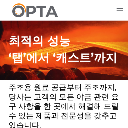
본
메뉴
문
으
로
건
최적의 성능
너
뛰
기
‘탭’에서 ‘캐스트’까지
주조용 원료 공급부터 주조까지,
당사는 고객의 모든 야금 관련 요
구 사항을 한 곳에서 해결해 드릴
수 있는 제품과 전문성을 갖추고
있습니다.