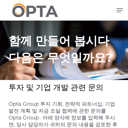
본
메뉴
문
으
로
건
함께 만들어 봅시다
너
뛰
기
다음은 무엇일까요?
투자 및 기업 개발 관련 문의
Opta Group 투자 기회, 전략적 파트너십, 기업
발전 계획 및 자금 조달 협력에 관한 문의를
Opta Group . 아래 양식에 정보를 입력해 주시
면, 당사 담당자가 귀하의 문의 내용을 검토한 후