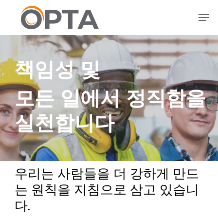
본
메뉴
문
으
로
건
책임성 및
너
뛰
기
모든 일에서 정직함을
실천합니다
우리는 사람들을 더 강하게 만드
는 원칙을 지침으로 삼고 있습니
다.