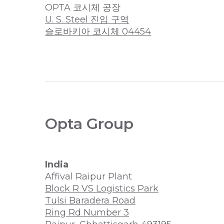
OPTA 코시체 공장
U. S. Steel 진입 구역
슬로바키아 코시체 04454
Opta Group
India
Affival Raipur Plant
Block R VS Logistics Park
Tulsi Baradera Road
Ring Rd Number 3