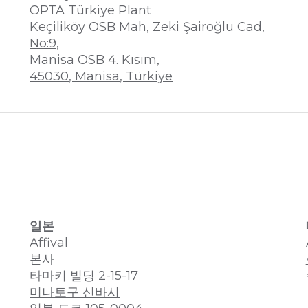
OPTA Türkiye Plant
Keçiliköy OSB Mah, Zeki Şairoğlu Cad,
No:9,
Manisa OSB 4. Kısım,
45030, Manisa, Türkiye
일본
Affival
본사
타마키 빌딩 2-15-17
미나토구 신바시