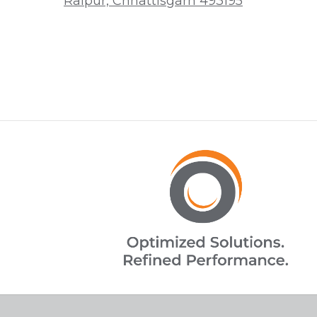
Raipur, Chhattisgarh 493195