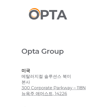
본
문
으
로
건
너
뛰
기
Opta Group
미국
메탈러지컬 솔루션스 북미
본사
300 Corporate Parkway – 118N
뉴욕주 애머스트, 14226