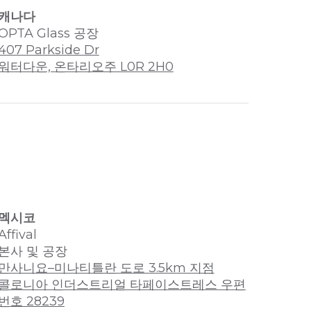
캐나다
OPTA Glass 공장
407 Parkside Dr
워터다운, 온타리오주 L0R 2H0
멕시코
Affival
본사 및 공장
만사니요–미나티틀란 도로 3.5km 지점
콜로니아 인더스트리얼 타페이스트레스 우편
번호 28239