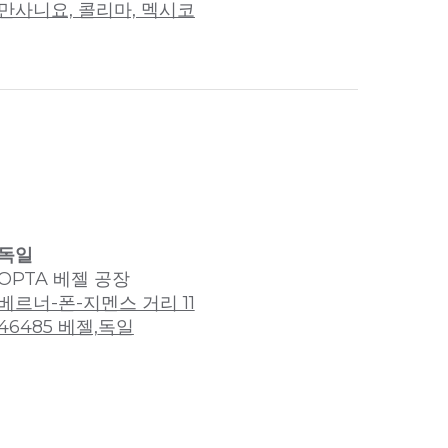
만사니요, 콜리마, 멕시코
독일
OPTA 베젤 공장
베르너-폰-지멘스 거리 11
46485 베젤,
독일